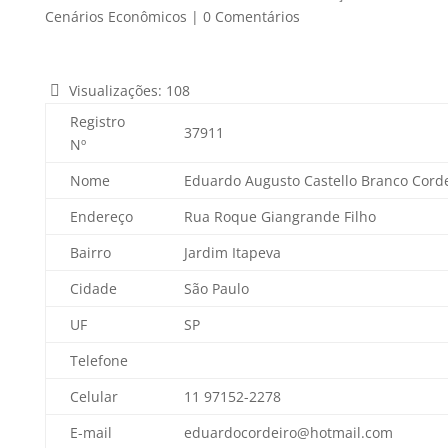
Cenários Econômicos
|
0 Comentários
Visualizações:
108
Registro
37911
Nº
Nome
Eduardo Augusto Castello Branco Cord
Endereço
Rua Roque Giangrande Filho
Bairro
Jardim Itapeva
Cidade
São Paulo
UF
SP
Telefone
Celular
11 97152-2278
E-mail
eduardocordeiro@hotmail.com