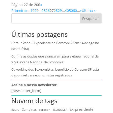
Página 27 de 206
«
Primeira
«
...
10
20
...
25
26
27
28
29
...
40
50
60
...
»
Última »
Pesquisar
Últimas postagens
Comunicado – Expediente no Corecon-SP em 14 de agosto
(sexta-feira)
Confira as duplas que avançaram para a etapa nacional da
XIV Gincana Nacional de Economia
Coworking dos Economistas: benefício do Corecon-SP está
disponível para economistas registrados
Assine a nossa newsletter!
[newsletter_form]
Nuvem de tags
Ex-presidente
Campinas
Bauru
corecon
ECONOMIA