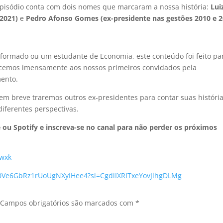
 episódio conta com dois nomes que marcaram a nossa história:
Lui
-2021)
e
Pedro Afonso Gomes (ex-presidente nas gestões 2010 e 2
-formado ou um estudante de Economia, este conteúdo foi feito pa
adecemos imensamente aos nossos primeiros convidados pela
ento.
em breve traremos outros ex-presidentes para contar suas história
iferentes perspectivas.
 ou Spotify e inscreva-se no canal para não perder os próximos
Wwxk
e/0Ve6GbRz1rUoUgNXyIHee4?si=CgdiIXRITxeYovJlhgDLMg
Campos obrigatórios são marcados com
*