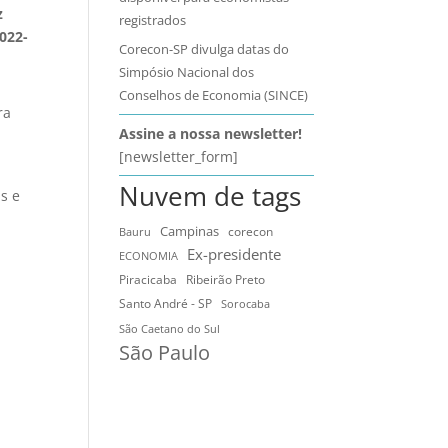
z
registrados
022-
Corecon-SP divulga datas do
Simpósio Nacional dos
Conselhos de Economia (SINCE)
ra
Assine a nossa newsletter!
[newsletter_form]
Nuvem de tags
s e
Campinas
Bauru
corecon
Ex-presidente
ECONOMIA
Ribeirão Preto
Piracicaba
Santo André - SP
Sorocaba
São Caetano do Sul
São Paulo