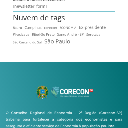
[newsletter_form]
Nuvem de tags
Ex-presidente
Campinas
Bauru
corecon
ECONOMIA
Ribeirão Preto
Santo André - SP
Piracicaba
Sorocaba
São Paulo
São Caetano do Sul
O Conselho Regional de Economia – 2ª Região (Corecon-SP)
trabalha para fortalecer a categoria dos economistas e para
assegurar o eficiente serviço de Economia à população paulista.