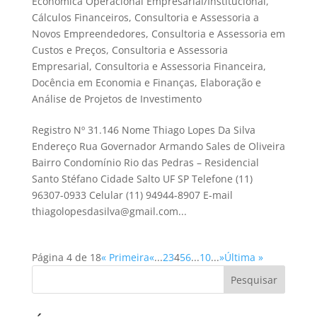
Econômica Operacional Empresarial/Institucional
,
Cálculos Financeiros
,
Consultoria e Assessoria a
Novos Empreendedores
,
Consultoria e Assessoria em
Custos e Preços
,
Consultoria e Assessoria
Empresarial
,
Consultoria e Assessoria Financeira
,
Docência em Economia e Finanças
,
Elaboração e
Análise de Projetos de Investimento
Registro Nº 31.146 Nome Thiago Lopes Da Silva
Endereço Rua Governador Armando Sales de Oliveira
Bairro Condomínio Rio das Pedras – Residencial
Santo Stéfano Cidade Salto UF SP Telefone (11)
96307-0933 Celular (11) 94944-8907 E-mail
thiagolopesdasilva@gmail.com...
Página 4 de 18
« Primeira
«
...
2
3
4
5
6
...
10
...
»
Última »
Pesquisar