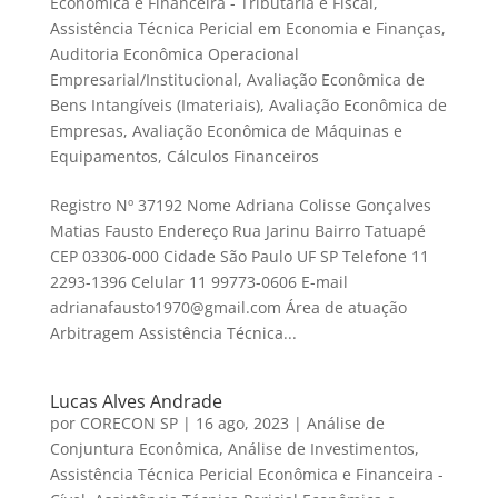
Econômica e Financeira - Tributária e Fiscal
,
Assistência Técnica Pericial em Economia e Finanças
,
Auditoria Econômica Operacional
Empresarial/Institucional
,
Avaliação Econômica de
Bens Intangíveis (Imateriais)
,
Avaliação Econômica de
Empresas
,
Avaliação Econômica de Máquinas e
Equipamentos
,
Cálculos Financeiros
Registro Nº 37192 Nome Adriana Colisse Gonçalves
Matias Fausto Endereço Rua Jarinu Bairro Tatuapé
CEP 03306-000 Cidade São Paulo UF SP Telefone 11
2293-1396 Celular 11 99773-0606 E-mail
adrianafausto1970@gmail.com Área de atuação
Arbitragem Assistência Técnica...
Lucas Alves Andrade
por
CORECON SP
|
16 ago, 2023
|
Análise de
Conjuntura Econômica
,
Análise de Investimentos
,
Assistência Técnica Pericial Econômica e Financeira -