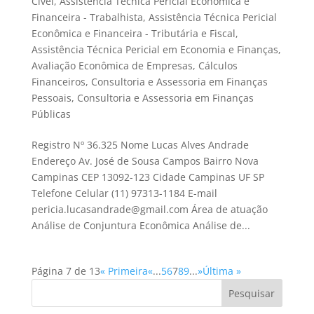
Cível
,
Assistência Técnica Pericial Econômica e
Financeira - Trabalhista
,
Assistência Técnica Pericial
Econômica e Financeira - Tributária e Fiscal
,
Assistência Técnica Pericial em Economia e Finanças
,
Avaliação Econômica de Empresas
,
Cálculos
Financeiros
,
Consultoria e Assessoria em Finanças
Pessoais
,
Consultoria e Assessoria em Finanças
Públicas
Registro Nº 36.325 Nome Lucas Alves Andrade
Endereço Av. José de Sousa Campos Bairro Nova
Campinas CEP 13092-123 Cidade Campinas UF SP
Telefone Celular (11) 97313-1184 E-mail
pericia.lucasandrade@gmail.com Área de atuação
Análise de Conjuntura Econômica Análise de...
Página 7 de 13
« Primeira
«
...
5
6
7
8
9
...
»
Última »
Pesquisar