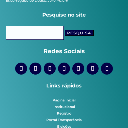
Encarregado de Dados: Júlio Poloni
Pesquise no site
Pesquisar
por:
Redes Sociais
Links rápidos
Página Inicial
Institucional
Registro
Portal Transparência
Eleições