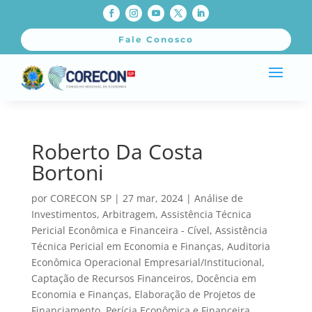
Fale Conosco
Roberto Da Costa
Bortoni
por
CORECON SP
|
27 mar, 2024
|
Análise de
Investimentos
,
Arbitragem
,
Assistência Técnica
Pericial Econômica e Financeira - Cível
,
Assistência
Técnica Pericial em Economia e Finanças
,
Auditoria
Econômica Operacional Empresarial/Institucional
,
Captação de Recursos Financeiros
,
Docência em
Economia e Finanças
,
Elaboração de Projetos de
Financiamento
,
Perícia Econômica e Financeira