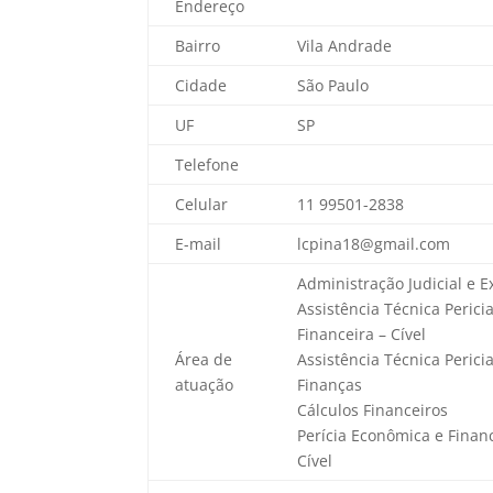
Endereço
Bairro
Vila Andrade
Cidade
São Paulo
UF
SP
Telefone
Celular
11 99501-2838
E-mail
lcpina18@gmail.com
Administração Judicial e Ex
Assistência Técnica Perici
Financeira – Cível
Área de
Assistência Técnica Peric
atuação
Finanças
Cálculos Financeiros
Perícia Econômica e Financ
Cível