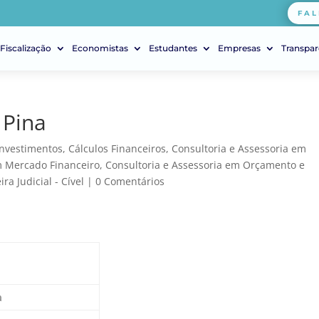
FAL
Fiscalização
Economistas
Estudantes
Empresas
Transpar
 Pina
Investimentos
,
Cálculos Financeiros
,
Consultoria e Assessoria em
m Mercado Financeiro
,
Consultoria e Assessoria em Orçamento e
ra Judicial - Cível
|
0 Comentários
a