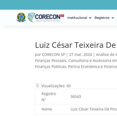
Institucional
Registros
Luiz César Teixeira De
por
CORECON SP
|
27 mar, 2024
|
Análise de 
Finanças Pessoais
,
Consultoria e Assessoria e
Finanças Públicas
,
Perícia Econômica e Financei
Visualizações:
60
Registro
36543
Nº
Nome
Luiz César Teixeira De Pin