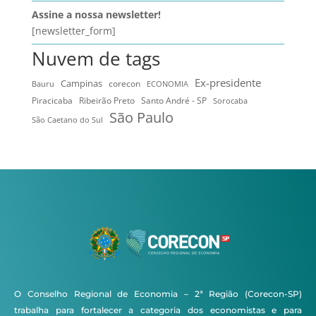
Assine a nossa newsletter!
[newsletter_form]
Nuvem de tags
Ex-presidente
Campinas
Bauru
corecon
ECONOMIA
Ribeirão Preto
Santo André - SP
Piracicaba
Sorocaba
São Paulo
São Caetano do Sul
O Conselho Regional de Economia – 2ª Região (Corecon-SP)
trabalha para fortalecer a categoria dos economistas e para