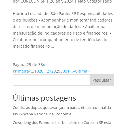
por
CORECON SP
|
26 abr, 2024
|
Não Categorizado
Híbrido Localidade: São Paulo, SP Responsabilidades
e atribuições ⦁ Acompanhar e monitorar indicadores
de riscos de manipulação de dados; ⦁ Auxiliar na
mensuração de indicadores de risco e financeiros; ⦁
Colaborar no acompanhamento de tendências do
mercado financeiro;...
Página 29 de 38
«
Primeira
«
...
10
20
...
27
28
29
30
31
...
»
Última »
Pesquisar
Últimas postagens
Confira as duplas que avançaram para a etapa nacional da
XIV Gincana Nacional de Economia
Coworking dos Economistas: benefício do Corecon-SP está