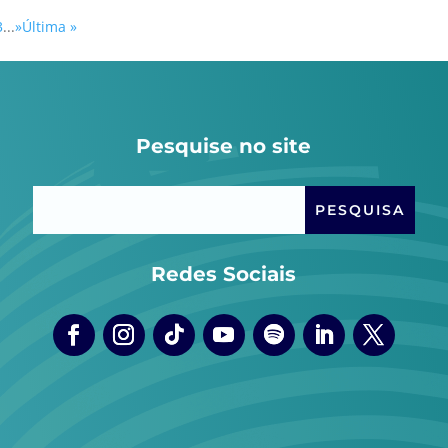
3
...
»
Última »
Pesquise no site
Redes Sociais