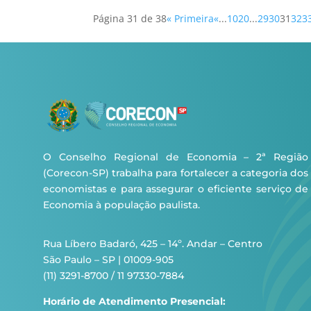
Página 31 de 38
« Primeira
«
...
10
20
...
29
30
31
32
3
O Conselho Regional de Economia – 2ª Região
(Corecon-SP) trabalha para fortalecer a categoria dos
economistas e para assegurar o eficiente serviço de
Economia à população paulista.
Rua Líbero Badaró, 425 – 14º. Andar – Centro
São Paulo – SP | 01009-905
(11) 3291-8700 / 11 97330-7884
Horário de Atendimento Presencial: