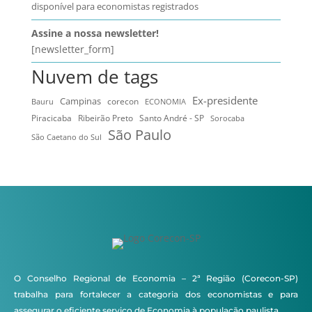
disponível para economistas registrados
Assine a nossa newsletter!
[newsletter_form]
Nuvem de tags
Ex-presidente
Campinas
Bauru
corecon
ECONOMIA
Ribeirão Preto
Santo André - SP
Piracicaba
Sorocaba
São Paulo
São Caetano do Sul
O Conselho Regional de Economia – 2ª Região (Corecon-SP)
trabalha para fortalecer a categoria dos economistas e para
assegurar o eficiente serviço de Economia à população paulista.