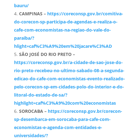
bauru/
CAMPINAS –
https://coreconsp.gov.br/comitiva-
do-corecon-sp-participa-de-agendas-e-realiza-o-
cafe-com-economistas-na-regiao-do-vale-do-
paraiba/?
hlight=caf%C3%A9%20em%20jacare%C3%AD
SÃO JOSÉ DO RIO PRETO –
https://coreconsp.gov.br/a-cidade-de-sao-jose-do-
rio-preto-recebeu-no-ultimo-sabado-08-a-segunda-
edicao-do-cafe-com-economistas-evento-realizado-
pelo-corecon-sp-em-cidades-polo-do-interior-e-do-
litoral-do-estado-de-sa/?
highlight=caf%C3%A9%20com%20economistas
SOROCABA –
https://coreconsp.gov.br/corecon-
sp-desembarca-em-sorocaba-para-cafe-com-
economistas-e-agenda-com-entidades-e-
universidades/?