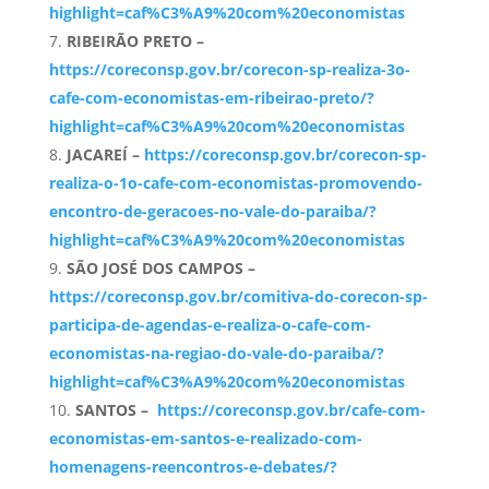
highlight=caf%C3%A9%20com%20economistas
RIBEIRÃO PRETO –
https://coreconsp.gov.br/corecon-sp-realiza-3o-
cafe-com-economistas-em-ribeirao-preto/?
highlight=caf%C3%A9%20com%20economistas
JACAREÍ –
https://coreconsp.gov.br/corecon-sp-
realiza-o-1o-cafe-com-economistas-promovendo-
encontro-de-geracoes-no-vale-do-paraiba/?
highlight=caf%C3%A9%20com%20economistas
SÃO JOSÉ DOS CAMPOS –
https://coreconsp.gov.br/comitiva-do-corecon-sp-
participa-de-agendas-e-realiza-o-cafe-com-
economistas-na-regiao-do-vale-do-paraiba/?
highlight=caf%C3%A9%20com%20economistas
SANTOS –
https://coreconsp.gov.br/cafe-com-
economistas-em-santos-e-realizado-com-
homenagens-reencontros-e-debates/?