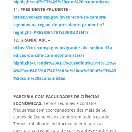
highlight=caf%C3%A9%20com%20economistas
PRESIDENTE PRUDENTE –
https://coreconsp.gov.br/corecon-sp-cumpre-
agendas-na-regiao-de-presidente-prudente/?
highlight=PRESIDENTE%20PRUDENTE
GRANDE ABC –
https://coreconsp.gov.br/grande-abc-sediou-11a-
edicao-do-cafe-com-economistas/?
highlight=Grande%20ABC%20sediou%2011%C2%A
A%20edi%C3%A7%C3%A3o%20do%20Caf%C3%A9
%20com%20Economistas
PARCERIA COM FACULDADES DE CIÊNCIAS
ECONÔMICAS:
Temos reuniões e contatos
frequentes com coordenadores dos mais de 60
cursos de Economia existentes em todo o estado.
Temos trabalhado institucionalmente para a
abertura ou reabertura de cursos antes extintos em