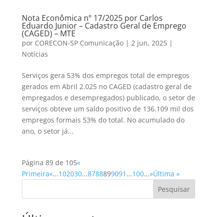
Nota Econômica nº 17/2025 por Carlos
Eduardo Junior – Cadastro Geral de Emprego
(CAGED) – MTE
por
CORECON-SP Comunicação
|
2 jun, 2025
|
Notícias
Serviços gera 53% dos empregos total de empregos
gerados em Abril 2.025 no CAGED (cadastro geral de
empregados e desempregados) publicado, o setor de
serviços obteve um saldo positivo de 136.109 mil dos
empregos formais 53% do total. No acumulado do
ano, o setor já...
Página 89 de 105
«
Primeira
«
...
10
20
30
...
87
88
89
90
91
...
100
...
»
Última »
Pesquisar