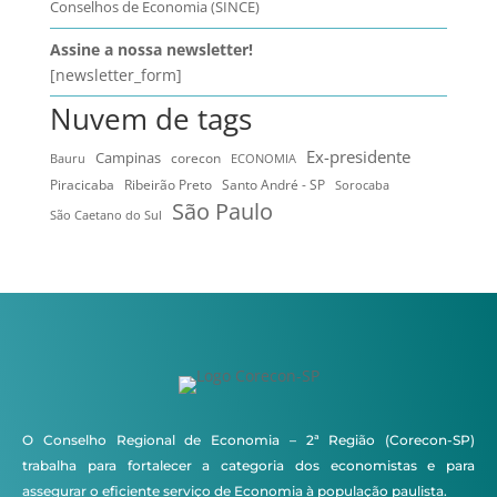
Conselhos de Economia (SINCE)
Assine a nossa newsletter!
[newsletter_form]
Nuvem de tags
Ex-presidente
Campinas
Bauru
corecon
ECONOMIA
Ribeirão Preto
Santo André - SP
Piracicaba
Sorocaba
São Paulo
São Caetano do Sul
O Conselho Regional de Economia – 2ª Região (Corecon-SP)
trabalha para fortalecer a categoria dos economistas e para
assegurar o eficiente serviço de Economia à população paulista.