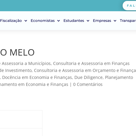
FAL
Fiscalização
Economistas
Estudantes
Empresas
Transpar
RO MELO
e Assessoria a Municípios
,
Consultoria e Assessoria em Finanças
de Investimento
,
Consultoria e Assessoria em Orçamento e Finanç
,
Docência em Economia e Finanças
,
Due Diligence
,
Planejamento
inamento em Economia e Finanças
|
0 Comentários