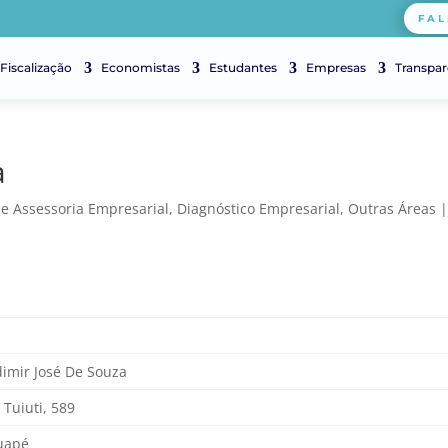
FAL
Fiscalização
Economistas
Estudantes
Empresas
Transpar
a
 e Assessoria Empresarial
,
Diagnóstico Empresarial
,
Outras Áreas
dimir José De Souza
 Tuiuti, 589
uapé