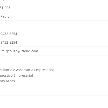
81-003
 Paulo
99432-8254
99432-8254
dimirjsouza@icloud.com
sultoria e Assessoria Empresarial
gnóstico Empresarial
ras Áreas