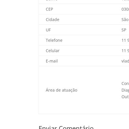
CEP
030
Cidade
São
UF
SP
Telefone
11 
Celular
11 
E-mail
vla
Con
Área de atuação
Dia
Out
Enviar Comentário