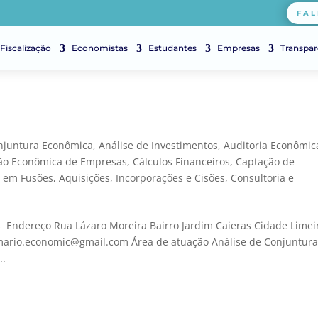
FAL
Fiscalização
Economistas
Estudantes
Empresas
Transpar
onjuntura Econômica
,
Análise de Investimentos
,
Auditoria Econômic
ção Econômica de Empresas
,
Cálculos Financeiros
,
Captação de
a em Fusões, Aquisições, Incorporações e Cisões
,
Consultoria e
 Endereço Rua Lázaro Moreira Bairro Jardim Caieras Cidade Limei
jmario.economic@gmail.com Área de atuação Análise de Conjuntur
..