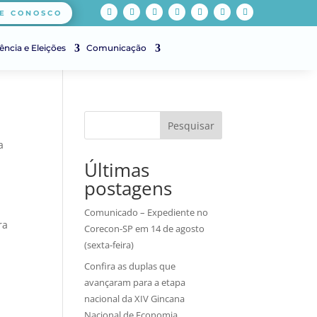
E CONOSCO
ência e Eleições
Comunicação
Pesquisar
a
Últimas
postagens
Comunicado – Expediente no
ra
Corecon-SP em 14 de agosto
a
(sexta-feira)
Confira as duplas que
avançaram para a etapa
nacional da XIV Gincana
Nacional de Economia