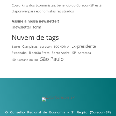
Coworking dos Economistas: benefício do Corecon-SP está
disponível para economistas registrados
Assine a nossa newsletter!
[newsletter_form]
Nuvem de tags
Ex-presidente
Campinas
Bauru
corecon
ECONOMIA
Ribeirão Preto
Santo André - SP
Piracicaba
Sorocaba
São Paulo
São Caetano do Sul
O Conselho Regional de Economia – 2ª Região (Corecon-SP)