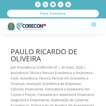
Fale Conosco
PAULO RICARDO DE
OLIVEIRA
por
Presidência CORECON SP
|
20 maio, 2026
|
Assistência Técnica Pericial Econômica e Financeira -
Cível
,
Assistência Técnica Pericial em Economia e
Finanças
,
Avaliação Econômica de Empresas
,
Cálculos Financeiros
,
Consultoria e Assessoria em
Custos e Preços
,
Consultoria e Assessoria Financeira
,
Diagnóstico Empresarial
,
Elaboração de Cenários
Econômicos
,
Elaboração de Projetos de Investimento
,