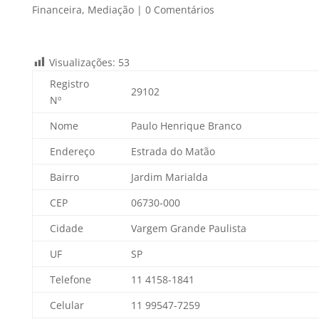
Financeira
,
Mediação
|
0 Comentários
Visualizações:
53
Registro
29102
Nº
Nome
Paulo Henrique Branco
Endereço
Estrada do Matão
Bairro
Jardim Marialda
CEP
06730-000
Cidade
Vargem Grande Paulista
UF
SP
Telefone
11 4158-1841
Celular
11 99547-7259