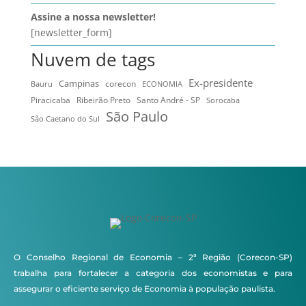
Assine a nossa newsletter!
[newsletter_form]
Nuvem de tags
Ex-presidente
Campinas
Bauru
corecon
ECONOMIA
Ribeirão Preto
Santo André - SP
Piracicaba
Sorocaba
São Paulo
São Caetano do Sul
O Conselho Regional de Economia – 2ª Região (Corecon-SP)
trabalha para fortalecer a categoria dos economistas e para
assegurar o eficiente serviço de Economia à população paulista.