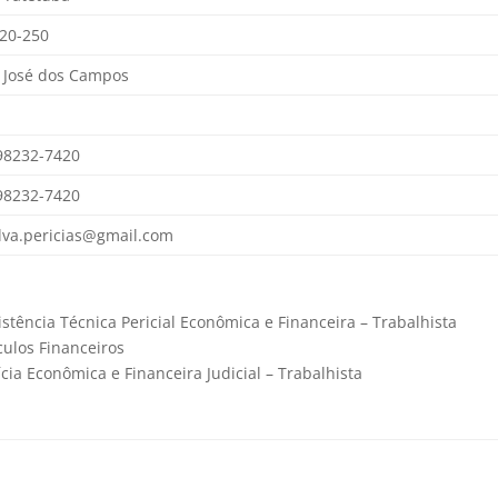
20-250
 José dos Campos
98232-7420
98232-7420
ilva.pericias@gmail.com
istência Técnica Pericial Econômica e Financeira – Trabalhista
culos Financeiros
ícia Econômica e Financeira Judicial – Trabalhista