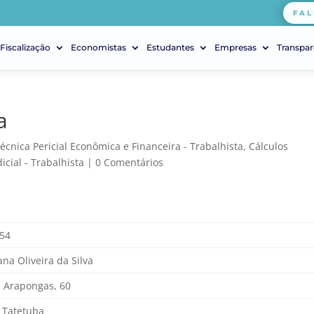
FAL
Fiscalização
Economistas
Estudantes
Empresas
Transpar
a
Técnica Pericial Econômica e Financeira - Trabalhista
,
Cálculos
icial - Trabalhista
|
0 Comentários
54
iana Oliveira da Silva
 Arapongas, 60
a Tatetuba