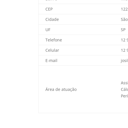
CEP
122
Cidade
São
UF
SP
Telefone
12 
Celular
12 
E-mail
jos
Ass
Área de atuação
Cál
Per