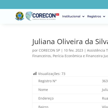
Institucional
Registros
Juliana Oliveira da Silv
por
CORECON SP
|
10 fev, 2023
|
Assistência 
Financeiros
,
Perícia Econômica e Financeira Jud
Visualizações:
73
Registro Nº
363
Nome
Jul
Endereço
Rua
Bairro
Vil