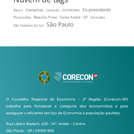
Ex-presidente
Campinas
Bauru
corecon
ECONOMIA
Ribeirão Preto
Santo André - SP
Piracicaba
Sorocaba
São Paulo
São Caetano do Sul
O Conselho Regional de Economia – 2ª Região (Corecon-SP)
trabalha para fortalecer a categoria dos economistas e para
assegurar o eficiente serviço de Economia à população paulista.
Rua Líbero Badaró, 425 – 14º. Andar – Centro
São Paulo – SP | 01009-905