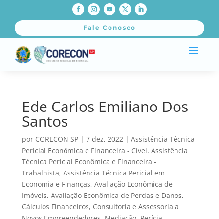
Fale Conosco
Ede Carlos Emiliano Dos
Santos
por
CORECON SP
|
7 dez, 2022
|
Assistência Técnica
Pericial Econômica e Financeira - Cível
,
Assistência
Técnica Pericial Econômica e Financeira -
Trabalhista
,
Assistência Técnica Pericial em
Economia e Finanças
,
Avaliação Econômica de
Imóveis
,
Avaliação Econômica de Perdas e Danos
,
Cálculos Financeiros
,
Consultoria e Assessoria a
Novos Empreendedores
,
Mediação
,
Perícia