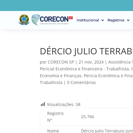
Institucional
Registros
DÉRCIO JULIO TERRAB
por
CORECON SP
|
21 nov, 2024
|
Assistência 
Pericial Econômica e Financeira - Trabalhista
,
Economia e Finanças
,
Perícia Econômica e Finan
Trabalhista
|
0 Comentários
Visualizações:
58
Registro
25.766
Nº
Nome
Dércio
Julio
Terrabuio
Jun