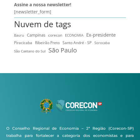
Assine a nossa newsletter!
[newsletter_form]
Nuvem de tags
Ex-presidente
Campinas
Bauru
corecon
ECONOMIA
Ribeirão Preto
Santo André - SP
Piracicaba
Sorocaba
São Paulo
São Caetano do Sul
O Conselho Regional de Economia – 2ª Região (Corecon-SP)
trabalha para fortalecer a categoria dos economistas e para