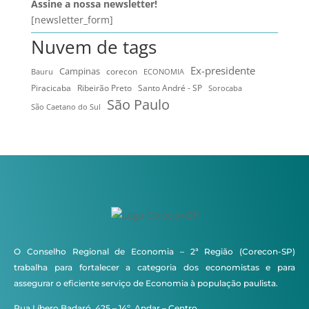
Assine a nossa newsletter!
[newsletter_form]
Nuvem de tags
Ex-presidente
Campinas
Bauru
corecon
ECONOMIA
Ribeirão Preto
Santo André - SP
Piracicaba
Sorocaba
São Paulo
São Caetano do Sul
O Conselho Regional de Economia – 2ª Região (Corecon-SP)
trabalha para fortalecer a categoria dos economistas e para
assegurar o eficiente serviço de Economia à população paulista.
Rua Líbero Badaró, 425 – 14º. Andar – Centro