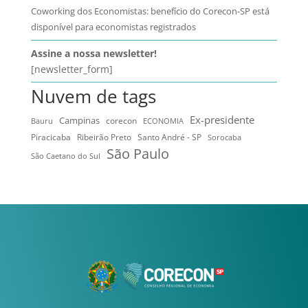
Coworking dos Economistas: benefício do Corecon-SP está
disponível para economistas registrados
Assine a nossa newsletter!
[newsletter_form]
Nuvem de tags
Ex-presidente
Campinas
Bauru
corecon
ECONOMIA
Ribeirão Preto
Santo André - SP
Piracicaba
Sorocaba
São Paulo
São Caetano do Sul