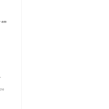
se em
.
tre