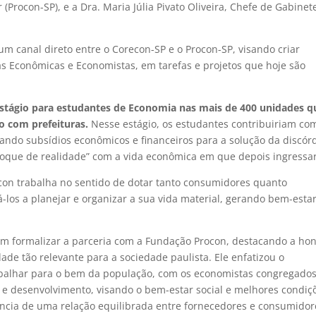
Procon-SP), e a Dra. Maria Júlia Pivato Oliveira, Chefe de Gabinet
 um canal direto entre o Corecon-SP e o Procon-SP, visando criar
 Econômicas e Economistas, em tarefas e projetos que hoje são
 estágio para estudantes de Economia nas mais de 400 unidades q
 com prefeituras.
Nesse estágio, os estudantes contribuiriam co
tando subsídios econômicos e financeiros para a solução da discórd
choque de realidade” com a vida econômica em que depois ingressa
ocon trabalha no sentido de dotar tanto consumidores quanto
los a planejar e organizar a sua vida material, gerando bem-estar
em formalizar a parceria com a Fundação Procon, destacando a ho
de tão relevante para a sociedade paulista. Ele enfatizou o
abalhar para o bem da população, com os economistas congregado
e desenvolvimento, visando o bem-estar social e melhores condiç
ância de uma relação equilibrada entre fornecedores e consumidor