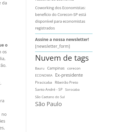
e da
Coworking dos Economistas:
benefício do Corecon-SP está
disponível para economistas
registrados
Assine a nossa newsletter!
ue o
[newsletter_form]
m os
Nuvem de tags
ia,
rão.
Campinas
Bauru
corecon
Ex-presidente
ECONOMIA
Ribeirão Preto
Piracicaba
,
Santo André - SP
Sorocaba
São Caetano do Sul
nra
São Paulo
s no
ões
es,