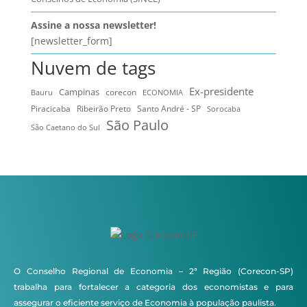
Assine a nossa newsletter!
[newsletter_form]
Nuvem de tags
Ex-presidente
Campinas
Bauru
corecon
ECONOMIA
Ribeirão Preto
Santo André - SP
Piracicaba
Sorocaba
São Paulo
São Caetano do Sul
O Conselho Regional de Economia – 2ª Região (Corecon-SP)
trabalha para fortalecer a categoria dos economistas e para
assegurar o eficiente serviço de Economia à população paulista.