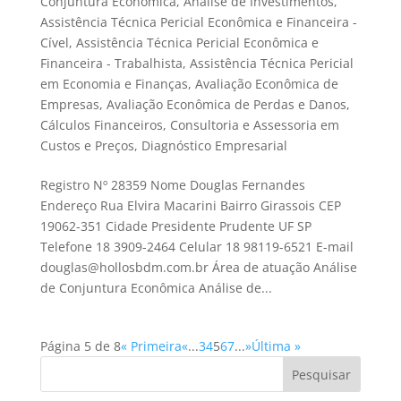
Conjuntura Econômica
,
Análise de Investimentos
,
Assistência Técnica Pericial Econômica e Financeira -
Cível
,
Assistência Técnica Pericial Econômica e
Financeira - Trabalhista
,
Assistência Técnica Pericial
em Economia e Finanças
,
Avaliação Econômica de
Empresas
,
Avaliação Econômica de Perdas e Danos
,
Cálculos Financeiros
,
Consultoria e Assessoria em
Custos e Preços
,
Diagnóstico Empresarial
Registro Nº 28359 Nome Douglas Fernandes
Endereço Rua Elvira Macarini Bairro Girassois CEP
19062-351 Cidade Presidente Prudente UF SP
Telefone 18 3909-2464 Celular 18 98119-6521 E-mail
douglas@hollosbdm.com.br Área de atuação Análise
de Conjuntura Econômica Análise de...
Página 5 de 8
« Primeira
«
...
3
4
5
6
7
...
»
Última »
Pesquisar