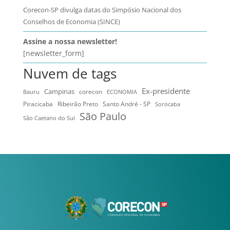
Corecon-SP divulga datas do Simpósio Nacional dos
Conselhos de Economia (SINCE)
Assine a nossa newsletter!
[newsletter_form]
Nuvem de tags
Ex-presidente
Campinas
Bauru
corecon
ECONOMIA
Ribeirão Preto
Santo André - SP
Piracicaba
Sorocaba
São Paulo
São Caetano do Sul