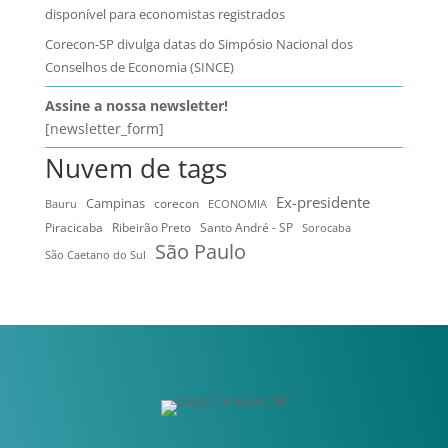
disponível para economistas registrados
Corecon-SP divulga datas do Simpósio Nacional dos
Conselhos de Economia (SINCE)
Assine a nossa newsletter!
[newsletter_form]
Nuvem de tags
Ex-presidente
Campinas
Bauru
corecon
ECONOMIA
Ribeirão Preto
Santo André - SP
Piracicaba
Sorocaba
São Paulo
São Caetano do Sul