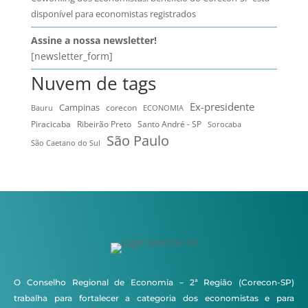
disponível para economistas registrados
Assine a nossa newsletter!
[newsletter_form]
Nuvem de tags
Ex-presidente
Campinas
Bauru
corecon
ECONOMIA
Ribeirão Preto
Santo André - SP
Piracicaba
Sorocaba
São Paulo
São Caetano do Sul
O Conselho Regional de Economia – 2ª Região (Corecon-SP)
trabalha para fortalecer a categoria dos economistas e para