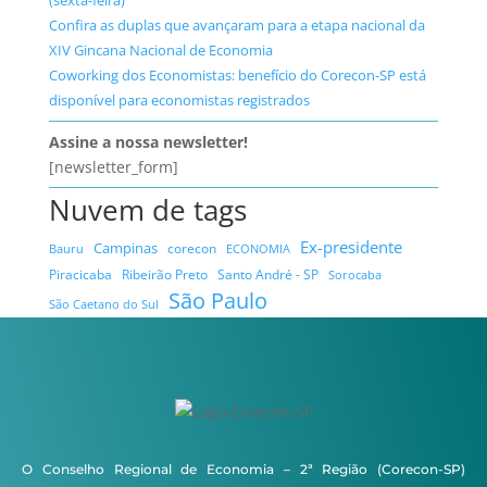
(sexta-feira)
Confira as duplas que avançaram para a etapa nacional da
XIV Gincana Nacional de Economia
Coworking dos Economistas: benefício do Corecon-SP está
disponível para economistas registrados
Assine a nossa newsletter!
[newsletter_form]
Nuvem de tags
Ex-presidente
Campinas
Bauru
corecon
ECONOMIA
Ribeirão Preto
Santo André - SP
Piracicaba
Sorocaba
São Paulo
São Caetano do Sul
O Conselho Regional de Economia – 2ª Região (Corecon-SP)