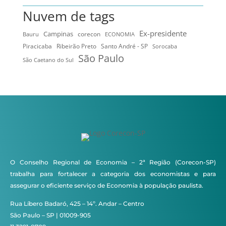
Nuvem de tags
Ex-presidente
Campinas
Bauru
corecon
ECONOMIA
Ribeirão Preto
Santo André - SP
Piracicaba
Sorocaba
São Paulo
São Caetano do Sul
O Conselho Regional de Economia – 2ª Região (Corecon-SP)
trabalha para fortalecer a categoria dos economistas e para
assegurar o eficiente serviço de Economia à população paulista.
Rua Líbero Badaró, 425 – 14º. Andar – Centro
São Paulo – SP | 01009-905