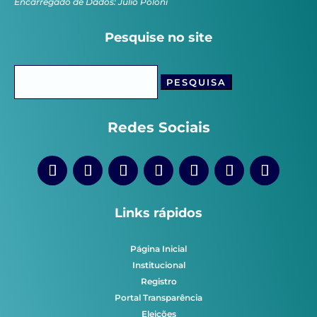
Encarregado de Dados: Júlio Poloni
Pesquise no site
Pesquisar
por:
Redes Sociais
Links rápidos
Página Inicial
Institucional
Registro
Portal Transparência
Eleições