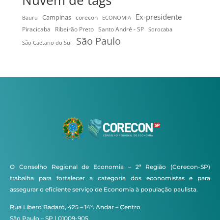
Nuvem de tags
Ex-presidente
Campinas
Bauru
corecon
ECONOMIA
Ribeirão Preto
Santo André - SP
Piracicaba
Sorocaba
São Paulo
São Caetano do Sul
O Conselho Regional de Economia – 2ª Região (Corecon-SP)
trabalha para fortalecer a categoria dos economistas e para
assegurar o eficiente serviço de Economia à população paulista.
Rua Líbero Badaró, 425 – 14º. Andar – Centro
São Paulo – SP | 01009-905