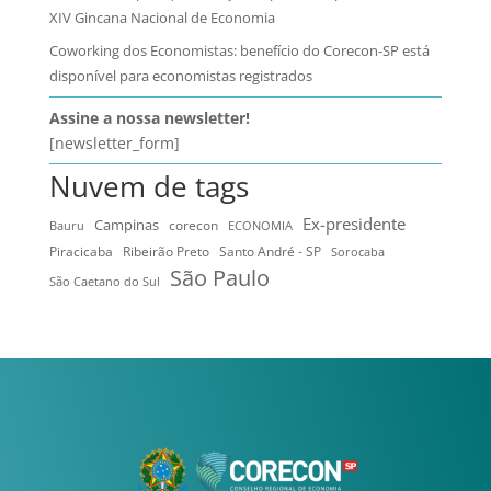
XIV Gincana Nacional de Economia
Coworking dos Economistas: benefício do Corecon-SP está
disponível para economistas registrados
Assine a nossa newsletter!
[newsletter_form]
Nuvem de tags
Ex-presidente
Campinas
Bauru
corecon
ECONOMIA
Ribeirão Preto
Santo André - SP
Piracicaba
Sorocaba
São Paulo
São Caetano do Sul