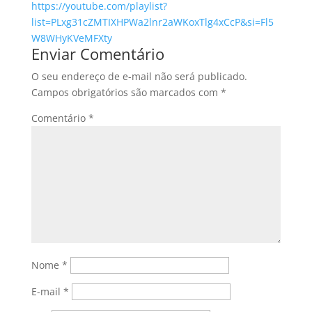
https://youtube.com/playlist?
list=PLxg31cZMTIXHPWa2lnr2aWKoxTlg4xCcP&si=Fl5
W8WHyKVeMFXty
Enviar Comentário
O seu endereço de e-mail não será publicado.
Campos obrigatórios são marcados com
*
Comentário
*
Nome
*
E-mail
*