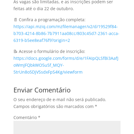
As vagas são limitadas, e as inscrições podem ser
feitas até o dia 22 de outubro.
📄 Confira a programação completa:
https://api.mziq.com/mzfilemanager/v2/d/19529f84-
b703-4214-8b86-7b7911aa08cc/803c45d7-2361-acca-
6319-b5ee8eaf76f9?origin=2
📝 Acesse o formulário de inscrição:
https://docs.google.com/forms/d/e/1FAIpQLSfBi3AafJ
oWmJFQbkWO5u5f_MQY-
5trUn8o5DjVSsdxFpS4Kg/viewform
Enviar Comentário
O seu endereço de e-mail não será publicado.
Campos obrigatórios são marcados com
*
Comentário
*