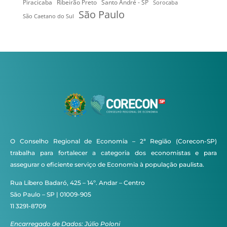
Ribeirão Preto
Santo André - SP
Piracicaba
Sorocaba
São Paulo
São Caetano do Sul
O Conselho Regional de Economia – 2ª Região (Corecon-SP)
trabalha para fortalecer a categoria dos economistas e para
assegurar o eficiente serviço de Economia à população paulista.
Rua Líbero Badaró, 425 – 14º. Andar – Centro
São Paulo – SP | 01009-905
11 3291-8709
Encarregado de Dados: Júlio Poloni