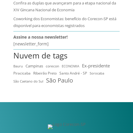
Confira as duplas que avançaram para a etapa nacional da
XIV Gincana Nacional de Economia
Coworking dos Economistas: benefício do Corecon-SP está
disponível para economistas registrados
Assine a nossa newsletter!
[newsletter_form]
Nuvem de tags
Ex-presidente
Campinas
Bauru
corecon
ECONOMIA
Ribeirão Preto
Santo André - SP
Piracicaba
Sorocaba
São Paulo
São Caetano do Sul