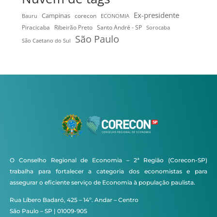
Ex-presidente
Campinas
Bauru
corecon
ECONOMIA
Ribeirão Preto
Santo André - SP
Piracicaba
Sorocaba
São Paulo
São Caetano do Sul
O Conselho Regional de Economia – 2ª Região (Corecon-SP)
trabalha para fortalecer a categoria dos economistas e para
assegurar o eficiente serviço de Economia à população paulista.
Rua Líbero Badaró, 425 – 14º. Andar – Centro
São Paulo – SP | 01009-905