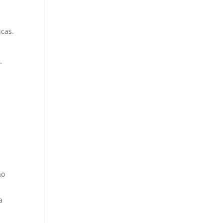
cas.
.
ão
a