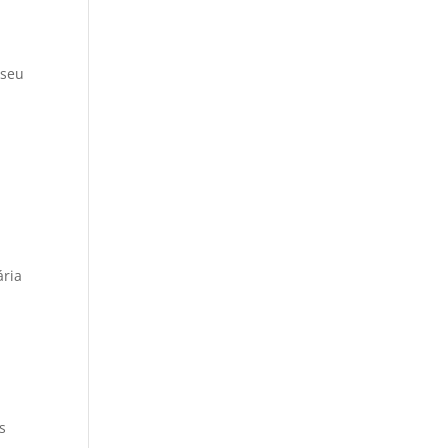
 seu
ária
s