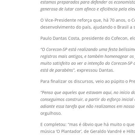
estamos preparados para defender os economista
generosa de lutar com afinco e eficiência pela ele
O Vice-Presidente reforça que, há 70 anos, o C
desenvolvimento do país, ajudando o Brasil a s
Paulo Dantas Costa, presidente do Cofecon, e
“O Corecon-SP está realizando uma festa belíssim
registros mais antigos, e também homenagear os j
muito satisfeito ao ver a intenção do Corecon-SP
está de parabéns”
, expressou Dantas.
Para finalizar os discursos, veio ao púpito o 
“Penso que aqueles que estavam aqui, no início d
conseguimos construir, a partir do esforço inicia
adiante essa tarefa que não realizamos em nosso 
orgulhoso.
E completou: “mas é óbvio que há muito o que f
música ‘O Plantador’, de Geraldo Vandré e Hilt