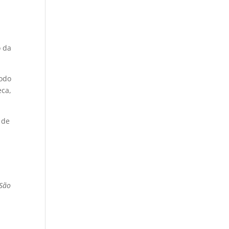
o da
íodo
eca,
 de
 São