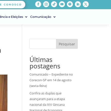
E CONOSCO
ência e Eleições
Comunicação
Pesquisar
a
Últimas
postagens
Comunicado – Expediente no
Corecon-SP em 14 de agosto
(sexta-feira)
Confira as duplas que
avançaram para a etapa
nacional da XIV Gincana
Nacional de Economia