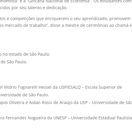
onomista” e a “Gincana Nacional de Economia”. Os estudantes com
idos por seu talento e dedicação.
ojetos e competições que enriquecem o seu aprendizado, promovem
no mercado de trabalho”, disse a mestre de cerimônias ao chamá-l
o no estado de São Paulo;
 de São Paulo.
l Vitório Tognarelli Hessel da USP/ESALQ – Escola Superior de
niversidade de São Paulo.
pos Oliveira e Aidan Rossi de Araújo da USP – Universidade de Sã
lara Fernandes Nogueira da UNESP – Universidade Estadual Paulist