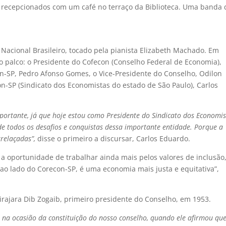
m recepcionados com um café no terraço da Biblioteca. Uma banda 
acional Brasileiro, tocado pela pianista Elizabeth Machado. Em
 palco: o Presidente do Cofecon (Conselho Federal de Economia),
on-SP, Pedro Afonso Gomes, o Vice-Presidente do Conselho, Odilon
on-SP (Sindicato dos Economistas do estado de São Paulo), Carlos
ortante, já que hoje estou como Presidente do Sindicato dos Economis
 todos os desafios e conquistas dessa importante entidade. Porque a
trelaçadas”,
disse o primeiro a discursar, Carlos Eduardo.
a oportunidade de trabalhar ainda mais pelos valores de inclusão
, ao lado do Corecon-SP, é uma economia mais justa e equitativa”,
birajara Dib Zogaib, primeiro presidente do Conselho, em 1953.
, na ocasião da constituição do nosso conselho, quando ele afirmou qu