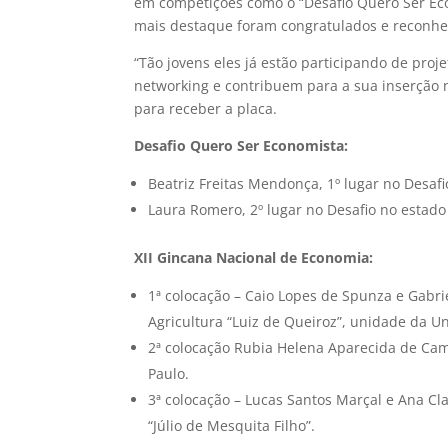
em competições como o “Desafio Quero Ser Ec
mais destaque foram congratulados e reconhec
“Tão jovens eles já estão participando de pr
networking e contribuem para a sua inserção 
para receber a placa.
Desafio Quero Ser Economista:
Beatriz Freitas Mendonça, 1º lugar no Desafi
Laura Romero, 2º lugar no Desafio no estado
XII Gincana Nacional de Economia:
1ª colocação – Caio Lopes de Spunza e Gabrie
Agricultura “Luiz de Queiroz”, unidade da U
2ª colocação Rubia Helena Aparecida de Cam
Paulo.
3ª colocação – Lucas Santos Marçal e Ana C
“Júlio de Mesquita Filho”.