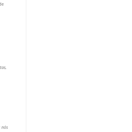
de
tas,
,
e nós