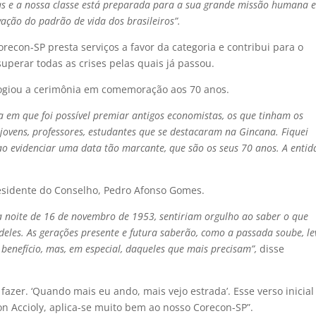
s e a nossa classe está preparada para a sua grande missão humana 
vação do padrão de vida dos brasileiros”.
orecon-SP presta serviços a favor da categoria e contribui para o
uperar todas as crises pelas quais já passou.
logiou a cerimônia em comemoração aos 70 anos.
a em que foi possível premiar antigos economistas, os que tinham os
ovens, professores, estudantes que se destacaram na Gincana. Fiquei
 ao evidenciar uma data tão marcante, que são os seus 70 anos. A enti
Presidente do Conselho, Pedro Afonso Gomes.
a noite de 16 de novembro de 1953, sentiriam orgulho ao saber o que
l deles. As gerações presente e futura saberão, como a passada soube, le
benefício, mas, em especial, daqueles que mais precisam”,
disse
azer. ‘Quando mais eu ando, mais vejo estrada’. Esse verso inicial
on Accioly, aplica-se muito bem ao nosso Corecon-SP”.