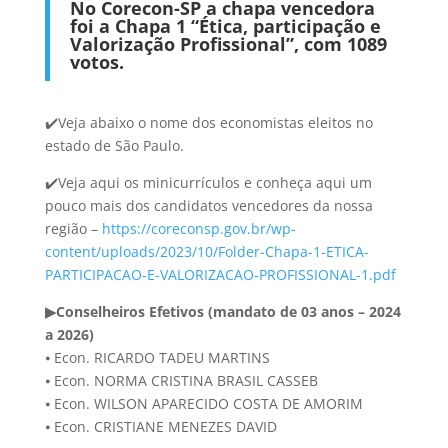
No Corecon-SP a chapa vencedora
foi a Chapa 1 “Ética, participação e
Valorização Profissional”, com 1089
votos.
✔️Veja abaixo o nome dos economistas eleitos no
estado de São Paulo.
✔️Veja aqui os minicurrículos e conheça aqui um
pouco mais dos candidatos vencedores da nossa
região –
https://coreconsp.gov.br/wp-
content/uploads/2023/10/Folder-Chapa-1-ETICA-
PARTICIPACAO-E-VALORIZACAO-PROFISSIONAL-1.pdf
▶Conselheiros Efetivos (mandato de 03 anos – 2024
a 2026)
⦁ Econ. RICARDO TADEU MARTINS
⦁ Econ. NORMA CRISTINA BRASIL CASSEB
⦁ Econ. WILSON APARECIDO COSTA DE AMORIM
⦁ Econ. CRISTIANE MENEZES DAVID