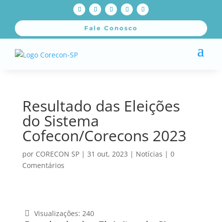
Fale Conosco
Resultado das Eleições
do Sistema
Cofecon/Corecons 2023
por
CORECON SP
|
31 out, 2023
|
Notícias
|
0
Comentários
Visualizações:
240