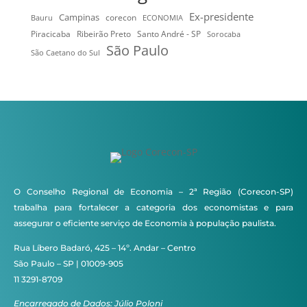
Ex-presidente
Campinas
Bauru
corecon
ECONOMIA
Ribeirão Preto
Santo André - SP
Piracicaba
Sorocaba
São Paulo
São Caetano do Sul
O Conselho Regional de Economia – 2ª Região (Corecon-SP)
trabalha para fortalecer a categoria dos economistas e para
assegurar o eficiente serviço de Economia à população paulista.
Rua Líbero Badaró, 425 – 14º. Andar – Centro
São Paulo – SP | 01009-905
11 3291-8709
Encarregado de Dados: Júlio Poloni