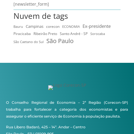
[newsletter_form]
Nuvem de tags
Ex-presidente
Campinas
Bauru
corecon
ECONOMIA
Ribeirão Preto
Santo André - SP
Piracicaba
Sorocaba
São Paulo
São Caetano do Sul
O Conselho Regional de Economia – 2ª Região (Corecon-SP)
trabalha para fortalecer a categoria dos economistas e para
assegurar o eficiente serviço de Economia à população paulista.
Rua Líbero Badaró, 425 – 14º. Andar – Centro
São Paulo – SP | 01009-905