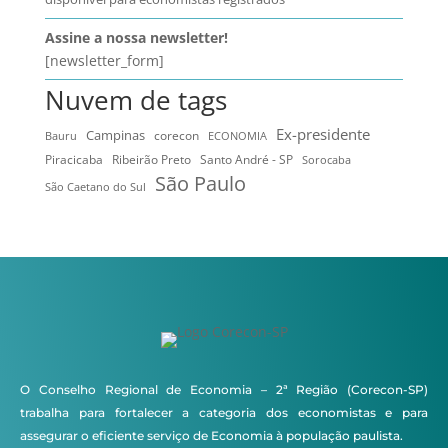
Assine a nossa newsletter!
[newsletter_form]
Nuvem de tags
Ex-presidente
Campinas
Bauru
corecon
ECONOMIA
Ribeirão Preto
Santo André - SP
Piracicaba
Sorocaba
São Paulo
São Caetano do Sul
O Conselho Regional de Economia – 2ª Região (Corecon-SP)
trabalha para fortalecer a categoria dos economistas e para
assegurar o eficiente serviço de Economia à população paulista.