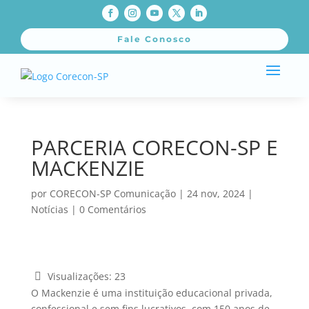
Fale Conosco
PARCERIA CORECON-SP E
MACKENZIE
por
CORECON-SP Comunicação
|
24 nov, 2024
|
Notícias
|
0 Comentários
Visualizações:
23
O Mackenzie é uma instituição educacional privada,
confessional e sem fins lucrativos, com 150 anos de