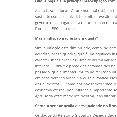
Qual é hoje a sua principal preocupação com
A alta taxa de juros. O juro nominal está em 
sustente com esse nível. Isso inibe investime
governo deve pagar cerca de um trilhão de re
Família e BPC somados.
Mas a inflação não está em queda?
Sim, a inflação está diminuindo, como indicam 
acredito, nesse quadro, que é um equívoco ins
características próprias. Uma delas é a variaçã
internos. Outra é o preço das commodities no 
passado, que aumentou muito no mercado intern
em consideração ainda é a crise climática. N
dos alimentos. E, como nós não temos estoques
economia exerce uma influência importante sob
4,5% seria extremamente positiva, não alteraria
Como o senhor avalia a desigualdade no Bras
Os dados do Relatório Global da Desigualdade