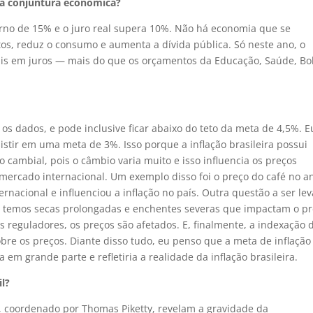
 a conjuntura econômica?
torno de 15% e o juro real supera 10%. Não há economia que se
ntos, reduz o consumo e aumenta a dívida pública. Só neste ano, o
ais em juros — mais do que os orçamentos da Educação, Saúde, Bo
os dados, e pode inclusive ficar abaixo do teto da meta de 4,5%. E
istir em uma meta de 3%. Isso porque a inflação brasileira possui
o cambial, pois o câmbio varia muito e isso influencia os preços
mercado internacional. Um exemplo disso foi o preço do café no a
acional e influenciou a inflação no país. Outra questão a ser le
ós temos secas prolongadas e enchentes severas que impactam o p
 reguladores, os preços são afetados. E, finalmente, a indexação 
re os preços. Diante disso tudo, eu penso que a meta de inflação
 em grande parte e refletiria a realidade da inflação brasileira.
il?
, coordenado por Thomas Piketty, revelam a gravidade da