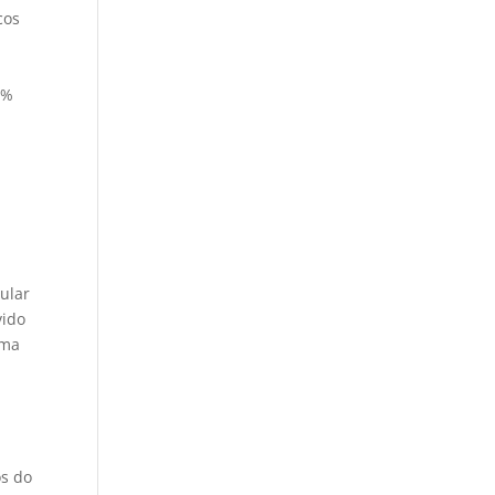
cos
,
1%
mular
vido
Uma
os do