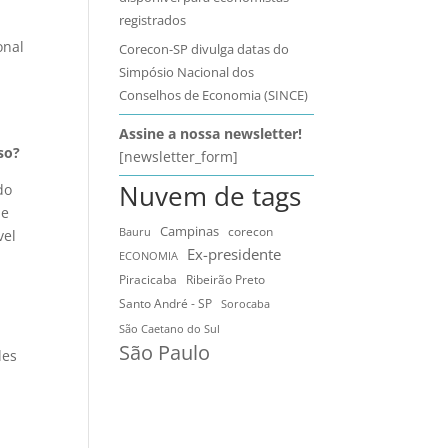
registrados
onal
Corecon-SP divulga datas do
Simpósio Nacional dos
Conselhos de Economia (SINCE)
Assine a nossa newsletter!
so?
[newsletter_form]
Nuvem de tags
do
de
Campinas
Bauru
corecon
vel
Ex-presidente
ECONOMIA
Ribeirão Preto
Piracicaba
Santo André - SP
Sorocaba
São Caetano do Sul
São Paulo
des