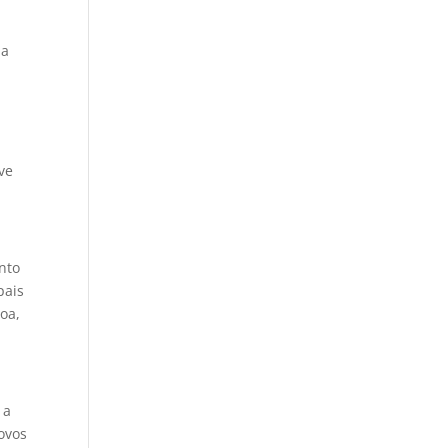
ia
ve
nto
pais
oa,
 a
novos