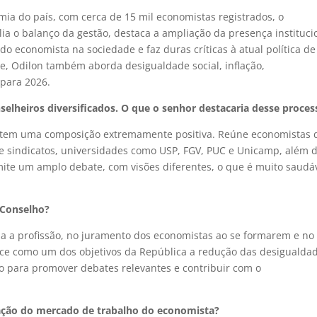
ia do país, com cerca de 15 mil economistas registrados, o
ia o balanço da gestão, destaca a ampliação da presença instituci
 do economista na sociedade e faz duras críticas à atual política de
ue, Odilon também aborda desigualdade social, inflação,
 para 2026.
lheiros diversificados. O que o senhor destacaria desse proces
 e tem uma composição extremamente positiva. Reúne economistas 
de sindicatos, universidades como USP, FGV, PUC e Unicamp, além 
mite um amplo debate, com visões diferentes, o que é muito saudá
 Conselho?
za a profissão, no juramento dos economistas ao se formarem e no
lece como um dos objetivos da República a redução das desigualda
ho para promover debates relevantes e contribuir com o
ação do mercado de trabalho do economista?