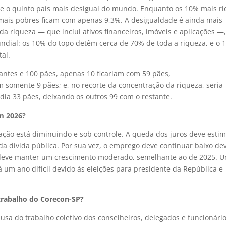
je o quinto país mais desigual do mundo. Enquanto os 10% mais ri
mais pobres ficam com apenas 9,3%. A desigualdade é ainda mais
 riqueza — que inclui ativos financeiros, imóveis e aplicações —
undial: os 10% do topo detêm cerca de 70% de toda a riqueza, e o 
tal.
tantes e 100 pães, apenas 10 ficariam com 59 pães,
 somente 9 pães; e, no recorte da concentração da riqueza, seria
a 33 pães, deixando os outros 99 com o restante.
em 2026?
flação está diminuindo e sob controle. A queda dos juros deve esti
da dívida pública. Por sua vez, o emprego deve continuar baixo de
B) deve manter um crescimento moderado, semelhante ao de 2025. 
 um ano difícil devido às eleições para presidente da República e
trabalho do Corecon-SP?
ausa do trabalho coletivo dos conselheiros, delegados e funcionári