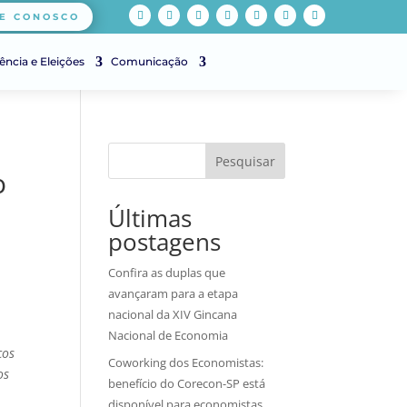
E CONOSCO
ência e Eleições
Comunicação
Pesquisar
o
Últimas
postagens
Confira as duplas que
avançaram para a etapa
nacional da XIV Gincana
Nacional de Economia
ços
Coworking dos Economistas:
os
benefício do Corecon-SP está
disponível para economistas