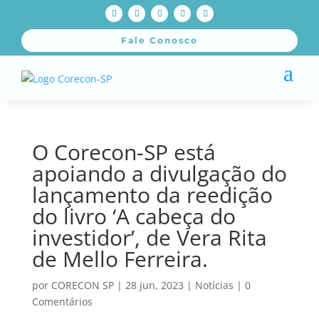
Fale Conosco
O Corecon-SP está
apoiando a divulgação do
lançamento da reedição
do livro ‘A cabeça do
investidor’, de Vera Rita
de Mello Ferreira.
por
CORECON SP
|
28 jun, 2023
|
Notícias
|
0
Comentários