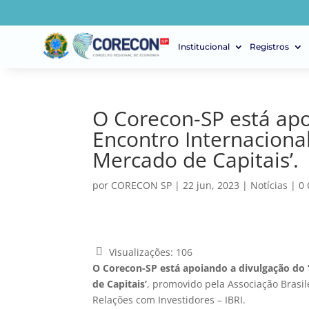
Institucional
Registros
O Corecon-SP está apo
Encontro Internaciona
Mercado de Capitais’.
por
CORECON SP
|
22 jun, 2023
|
Notícias
|
0
Visualizações:
106
O Corecon-SP está apoiando a divulgação do 
de Capitais’
, promovido pela Associação Brasil
Relações com Investidores – IBRI.