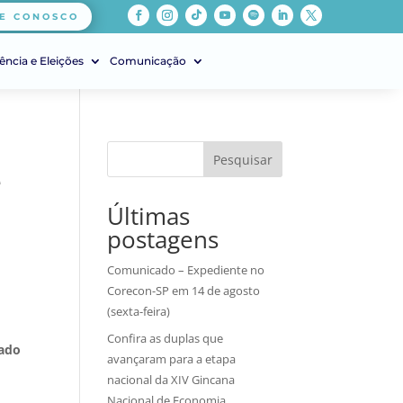
E CONOSCO
ência e Eleições
Comunicação
Pesquisar
e
Últimas
postagens
Comunicado – Expediente no
Corecon-SP em 14 de agosto
(sexta-feira)
Confira as duplas que
cado
avançaram para a etapa
nacional da XIV Gincana
Nacional de Economia